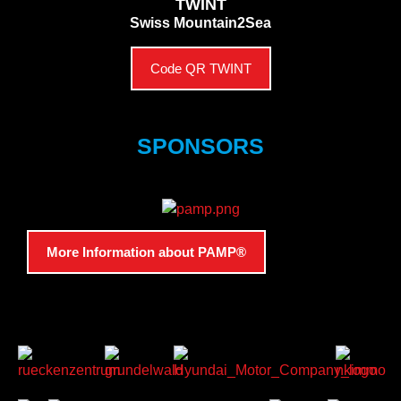
TWINT
Swiss Mountain2Sea
Code QR TWINT
SPONSORS
More Information about PAMP®