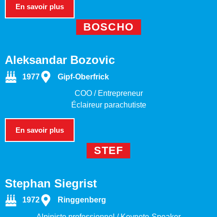
En savoir plus
BOSCHO
Aleksandar Bozovic
1977
Gipf-Oberfrick
COO / Entrepreneur
Éclaireur parachutiste
En savoir plus
STEF
Stephan Siegrist
1972
Ringgenberg
Alpiniste professionnel / Keynote-Speaker